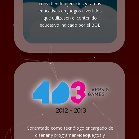
convirtiendo ejercicios y tareas
educativas en juegos divertidos
que utilizasen el contenido
educativo indicado por el BOE
Contratado como tecnólogo encargado de
diseñar y programar videojuegos y